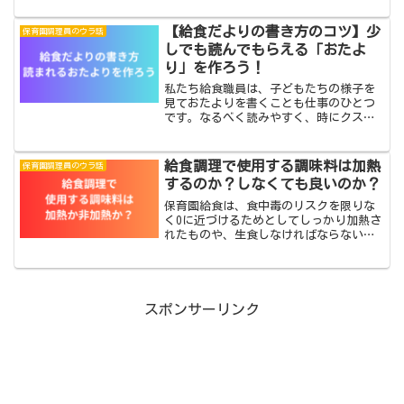
末から年度初めの仕事をまとめてみまし
た。通常の業務年度末だからと言って保
【給食だよりの書き方のコツ】少
保育園調理員のウラ話
育園は休むことはできませ...
しでも読んでもらえる「おたよ
り」を作ろう！
私たち給食職員は、子どもたちの様子を
見ておたよりを書くことも仕事のひとつ
です。なるべく読みやすく、時にクスッ
と笑ってもらえるようなおたよりを意識
して作っています
給食調理で使用する調味料は加熱
保育園調理員のウラ話
するのか？しなくても良いのか？
保育園給食は、食中毒のリスクを限りな
く0に近づけるためとしてしっかり加熱さ
れたものや、生食しなければならないよ
うなもの（果物など）は、消毒を行いま
す。給食で「生野菜」は使用することが
できるのか？原則加熱野菜であることの
理由と例外の野菜調理に...
スポンサーリンク