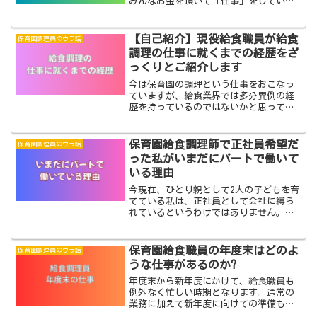
みんなお金を頂いて「仕事」をしていま
す。保護者や、園児から見たらみんな給
食の先生なのです。本来であれば、与え
られた仕事をすべて行うことが基本であ
【自己紹介】現役給食職員が給食
保育園調理員のウラ話
り、どんな仕事でもしっかり...
調理の仕事に就くまでの経歴をざ
っくりとご紹介します
今は保育園の調理という仕事をおこなっ
ていますが、給食業界では多分異例の経
歴を持っているのではないかと思ってい
たりするのです。今回は、そんな私が給
食業界に入る前におこなっていた仕事を
ご紹介したいと思います。私の自己紹介
保育園給食調理師で正社員希望だ
保育園調理員のウラ話
の様な記事になってしまい...
った私がいまだにパートで働いて
いる理由
今現在、ひとり親として2人の子どもを育
てている私は、正社員として会社に縛ら
れているというわけではありません。し
かしそれは望んでそうなっているのでは
なく、本来であれば「絶対安定」と言わ
れる正社員として安定した立場と収入を
保育園給食職員の年度末はどのよ
保育園調理員のウラ話
得ていたいところですが...
うな仕事があるのか?
年度末から新年度にかけて、給食職員も
例外なく忙しい時期となります。通常の
業務に加えて新年度に向けての準備もあ
るからなのです。今回は給食職員の年度