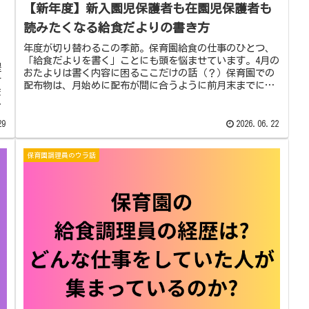
【新年度】新入園児保護者も在園児保護者も
読みたくなる給食だよりの書き方
年度が切り替わるこの季節。保育園給食の仕事のひとつ、
「給食だよりを書く」ことにも頭を悩ませています。4月の
提
おたよりは書く内容に困るここだけの話（？）保育園での
サ
配布物は、月始めに配布が間に合うように前月末までに完
ま
成させることが多いのです。卒園...
物
29
2026.06.22
保育園調理員のウラ話