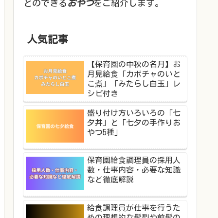
とのできる
おやつ
をご紹介します。
人気記事
【保育園の中秋の名月】お
月見給食「カボチャのいと
こ煮」「みたらし白玉」レ
シピ付き
盛り付け方いろいろの「七
夕丼」と「七夕の手作りお
やつ5種」
保育園給食調理員の採用人
数・仕事内容・必要な知識
など徹底解説
給食調理員が仕事を行うた
めの理想的な髪型や前髪の