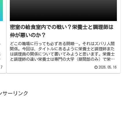
密室の給食室内での戦い？栄養士と調理師は
仲が悪いのか？
ん
どこの職場に行っても必ずある問題…。それはズバリ人間
関係。今回は、タイトルにあるように栄養士と調理師また
保
は調理員の関係について書いてみようと思います。栄養士
な
と調理師の違い栄養士は専門の大学（昼間部のみ）で栄養
学について2年勉強し、得られる資...
17
2026.05.16
ンサーリンク