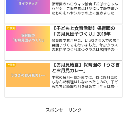
保育園のハロウィン給食「おばけちゃん
ハヤシ」ご飯をおばけ型にして顔を書い
たものをハヤシルウの上に置きました。
給食調理員総出でおばけご飯を作り、ご
飯がカリカリにならないようにクラスご
とバットに並べてラップをし、配膳直前
【子どもと食育活動】保育園の
行事食
に手際よく仕上げができる...
「お月見団子づくり」2019年
保育園でお月見会、幼児3クラスでのお月
見団子づくりを行いました。年少クラス
のお団子づくり年少クラスはお団子の生
地を作った状態から各自丸めてもらう方
法で行いました。一人一塊の生地を4つに
分けるとことから始めます。年少さんに
【お月見給食】保育園の「うさぎ
行事食
いきなり4つにしてと...
とお月見カレー」
中秋の名月…我が家では、特にお月見に
ちなんだ料理はしなかったものの、子ど
もたちと綺麗な月を眺めて「今日はお月
見の日だね～」なんて会話をしました。
さて、自宅内ではたいしたお月見行事を
しませんでした💦が、勤務先の保育園で
は「お月見給食」と作りま...
スポンサーリンク