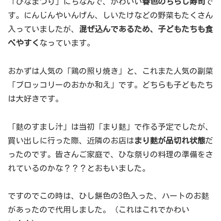
「ひなまつり」にちなんで、かわいい
春色のちらし寿司
で
す。にんじんやいんげん、しいたけなどの野菜もたくさん
入っていましたが、
混ぜ込んであるため、子どもたちも食
べやすく
なっています。
おかずは人気の「鶏の照り焼き」と、これまた人気の副菜
「ブロッコリーのおかか和え」です。どちらも子どもたち
は大好きです。
「麩のすまし汁」は当初「まり麩」で作る予定でしたが、
買い出しに行った際、近隣のお店は
まり麩が品切れ状態
だ
ったのです。皆さんご家庭で、ひな祭りの料理の準備をさ
れているのかな？？？とおもいました。
ですのでこの時は、ひし餅色の3色入った、ハートのお麩
があったので代用しました。（これはこれでかわい