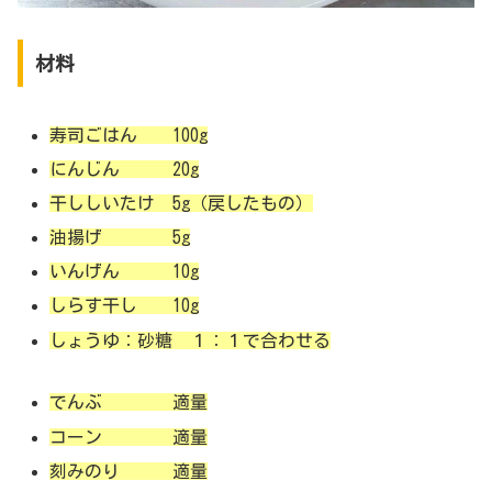
材料
寿司ごはん 100g
にんじん 20g
干ししいたけ 5g（戻したもの）
油揚げ 5g
いんげん 10g
しらす干し 10g
しょうゆ：砂糖 １：１で合わせる
でんぶ 適量
コーン 適量
刻みのり 適量