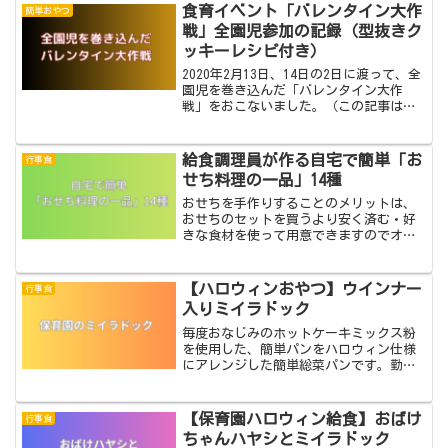
食育イベント「バレンタイン大作
簡単おやつ
戦」全園児参加の記録（型抜きク
ッキーレシピ付き）
2020年2月13日、14日の2日に渡って、全
園児を巻き込んだ「バレンタイン大作
戦」をおこないました。（この記事は、
まだコロナが蔓延する前に行った食育の
記事です）計画 園児すべてにかかわって
もらい、バレンタインのクッキーづくり
給食調理員が作る自宅で簡単「お
行事食
をする クッキ...
せち料理の一品」14種
おせちを手作りすることのメリットは、
おせちのセットを買うより安く済む・好
きな食材を使って用意できますのでオリ
ジナリティがある・母親が作る特別料理
感がある・家族の好みで詰め合わせるこ
とができるから嫌いなものが入らない・
【ハロウィンおやつ】ウインナー
行事食
作っている横から味見と称して試食でき
入りミイラドック
るなどです。
毎度おなじみのホットケーキミックス粉
を使用した、簡単パンをハロウィン仕様
にアレンジした簡単総菜パンです。勤務
先の保育園でおやつとして提供したもの
です。ミイラドック用意するもの （約5
本分）ミイラドック ホットケーキミック
【保育園ハロウィン給食】おばけ
行事食
ス粉 200g 卵 ...
ちゃんハヤシとミイラドック