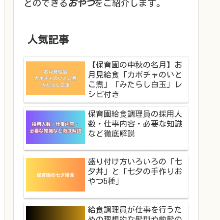
とのできる
おやつ
をご紹介します。
人気記事
【保育園の中秋の名月】お
月見給食「カボチャのいと
こ煮」「みたらし白玉」レ
シピ付き
保育園給食調理員の採用人
数・仕事内容・必要な知識
など徹底解説
盛り付け方いろいろの「七
夕丼」と「七夕の手作りお
やつ5種」
給食調理員が仕事を行うた
めの理想的な髪型や前髪の