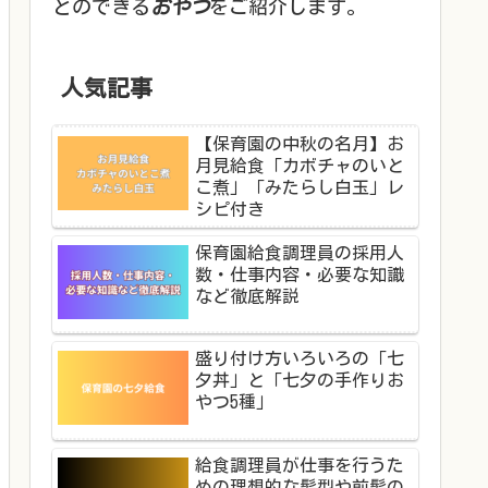
とのできる
おやつ
をご紹介します。
人気記事
【保育園の中秋の名月】お
月見給食「カボチャのいと
こ煮」「みたらし白玉」レ
シピ付き
保育園給食調理員の採用人
数・仕事内容・必要な知識
など徹底解説
盛り付け方いろいろの「七
夕丼」と「七夕の手作りお
やつ5種」
給食調理員が仕事を行うた
めの理想的な髪型や前髪の