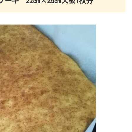
ーキ 22㎝×25㎝天板1枚分