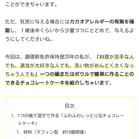
ことができちゃいます。
ただ、乳児に与える場合には
カカオアレルギーの有無を確
認
し、１歳後半くらいから少量づつにとどめて、与えるよ
うにしてくださいね。
今回は、調理師免許保持歴20年の私が、
『料理が苦手な人
でも、適当が大好きな人でも、洗い物がめんどくさくなっ
ちゃう人でも』
一つの鍋またはボウルで簡単に作ることの
できるチョコレートケーキを紹介
しちゃいま
す。
目次
1つの鍋で混ぜて作る「ふわふわしっとりなチョコレー
トケーキ」
材料（マフィン型 約10個前後）