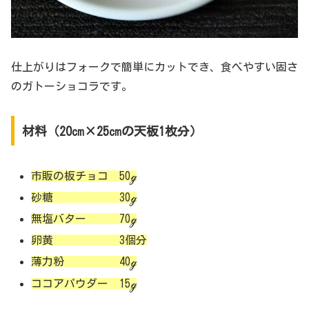
仕上がりはフォークで簡単にカットでき、食べやすい固さ
のガトーショコラです。
材料（20㎝×25㎝の天板1枚分）
市販の板チョコ 50ℊ
砂糖 30ℊ
無塩バター 70ℊ
卵黄 3個分
薄力粉 40ℊ
ココアパウダー 15ℊ